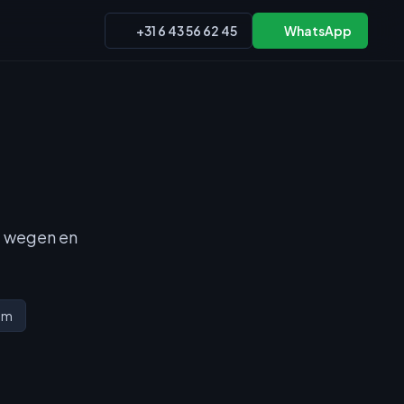
+31 6 43 56 62 45
WhatsApp
le wegen en
um