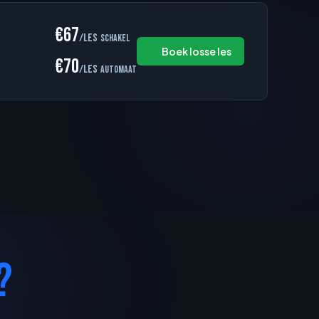
€67
/les
schakel
Boek losse les
€70
/les
automaat
?