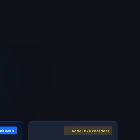
gekozen
Actie · €70 voordeel