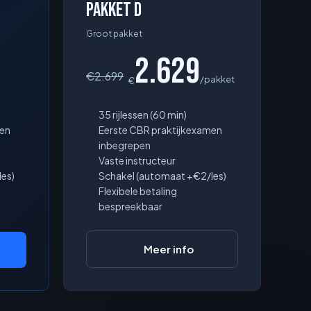
Pakket D
Groot pakket
2.629
€
2.699
/pakket
€
35 rijlessen (60 min)
men
Eerste CBR praktijkexamen
inbegrepen
Vaste instructeur
es)
Schakel (automaat +€2/les)
Flexibele betaling
bespreekbaar
Meer info