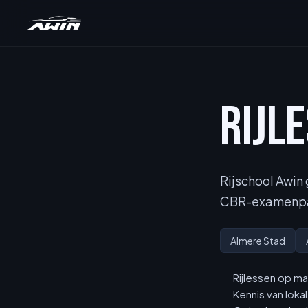
RIJL
Rijschool Awin
CBR-examenpar
Almere Stad
Rijlessen op ma
Kennis van lok