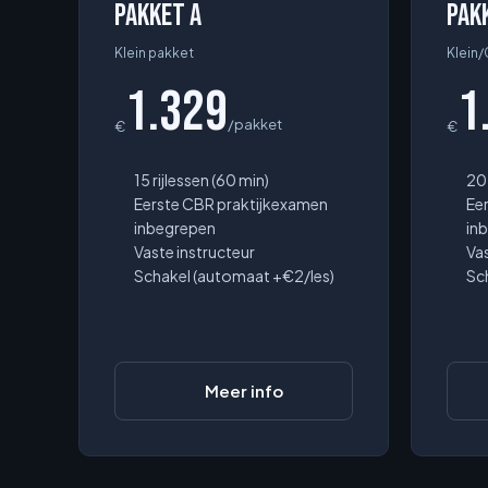
Pakket A
Pak
Klein pakket
Klein
1.329
1
/pakket
€
€
15 rijlessen (60 min)
20 
Eerste CBR praktijkexamen
Ee
inbegrepen
in
Vaste instructeur
Vas
Schakel (automaat +€2/les)
Sc
Meer info