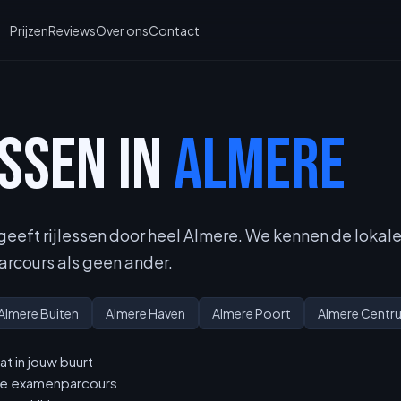
Prijzen
Reviews
Over ons
Contact
ESSEN IN
ALMERE
 geeft rijlessen door heel Almere. We kennen de loka
cours als geen ander.
Almere Buiten
Almere Haven
Almere Poort
Almere Centr
at in jouw buurt
ale examenparcours