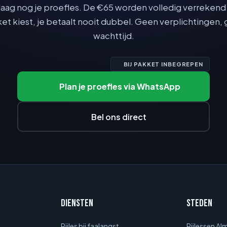
aag nog je proefles. De €65 worden volledig verrekend 
et kiest, je betaalt nooit dubbel. Geen verplichtingen,
wachttijd.
BIJ PAKKET INBEGREPEN
Plan je proefles via WhatsApp
Bel ons direct
Diensten
Steden
Rijles bij faalangst
Rijlessen Al