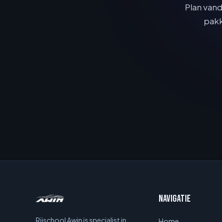
Plan vand
pakk
Navigatie
Rijschool Awin is specialist in
Home