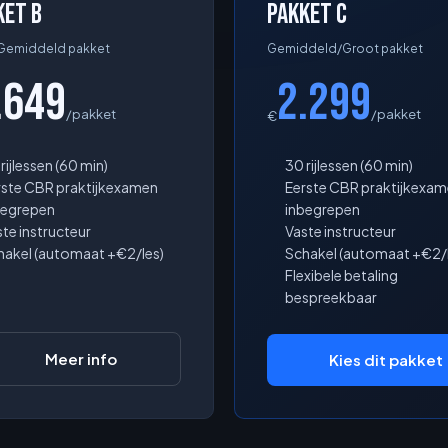
ket B
Pakket C
/Gemiddeld pakket
Gemiddeld/Groot pakket
.649
2.299
/pakket
/pakket
€
rijlessen (60 min)
30 rijlessen (60 min)
rste CBR praktijkexamen
Eerste CBR praktijkexa
begrepen
inbegrepen
te instructeur
Vaste instructeur
hakel (automaat +€2/les)
Schakel (automaat +€2/l
Flexibele betaling
bespreekbaar
Meer info
Kies dit pakket