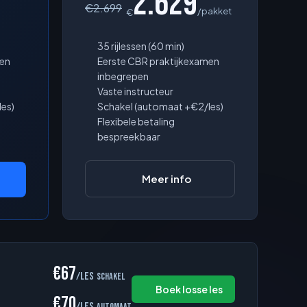
2.629
€
2.699
/pakket
€
35 rijlessen (60 min)
men
Eerste CBR praktijkexamen
inbegrepen
Vaste instructeur
es)
Schakel (automaat +€2/les)
Flexibele betaling
bespreekbaar
Meer info
€67
/les
schakel
Boek losse les
€70
/les
automaat