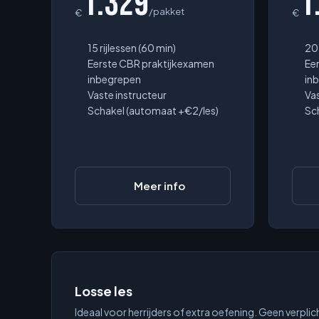
1.329
1
/pakket
€
€
15 rijlessen (60 min)
20 
Eerste CBR praktijkexamen
Ee
inbegrepen
in
Vaste instructeur
Vas
Schakel (automaat +€2/les)
Sc
Meer info
Losse les
Ideaal voor herrijders of extra oefening. Geen verplic