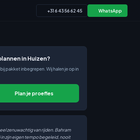
+31 6 43 56 62 45
WhatsApp
 plannen in Huizen?
bij pakket inbegrepen. Wij halen je op in
Plan je proefles
heel zenuwachtig van rijden. Bahram
 in zijn eigen tempo begeleid, nooit