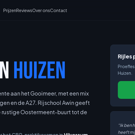
Prijzen
Reviews
Over ons
Contact
Rijles
IN
HUIZEN
Proefles 
Huizen.
nte aan het Gooimeer, met een mix
en en de A27. Rijschool Awin geeft
de rustige Oostermeent-buurt tot de
“Ik ben 
heeft mij
voor het CBR-praktijkexamen in
Hilversum