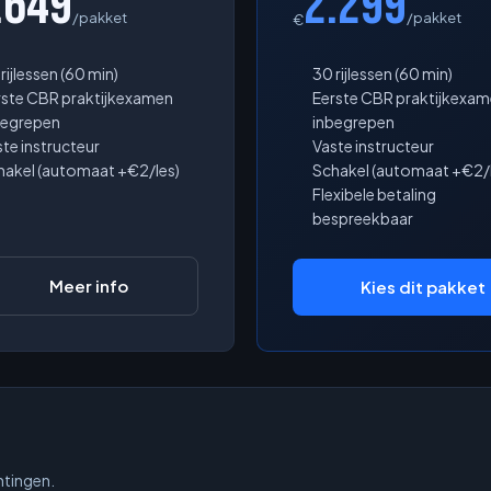
.649
2.299
/pakket
/pakket
€
rijlessen (60 min)
30 rijlessen (60 min)
rste CBR praktijkexamen
Eerste CBR praktijkexa
begrepen
inbegrepen
te instructeur
Vaste instructeur
hakel (automaat +€2/les)
Schakel (automaat +€2/l
Flexibele betaling
bespreekbaar
Meer info
Kies dit pakket
htingen.