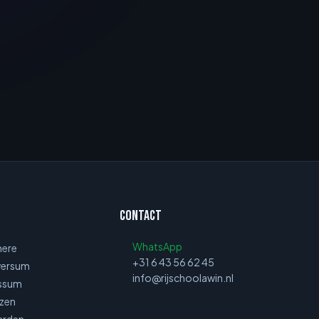
Contact
WhatsApp
mere
+31 6 43 56 62 45
lversum
info@rijschoolawin.nl
ussum
izen
aarden