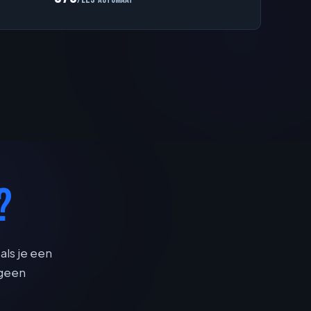
?
als je een
 geen