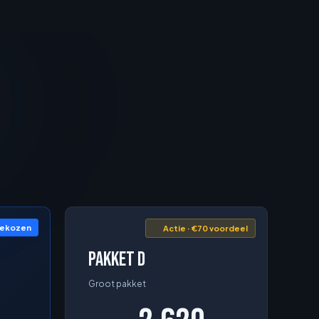
gekozen
Actie · €70 voordeel
Pakket D
Groot pakket