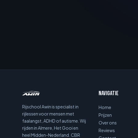
Navigatie
Rijschool Awin is specialist in
Home
rijlessen voor mensen met
Prijzen
faalangst, ADHD of autisme. Wij
Over ons
rijden in Almere, Het Gooi en
Reviews
heel Midden-Nederland. CBR
Contact