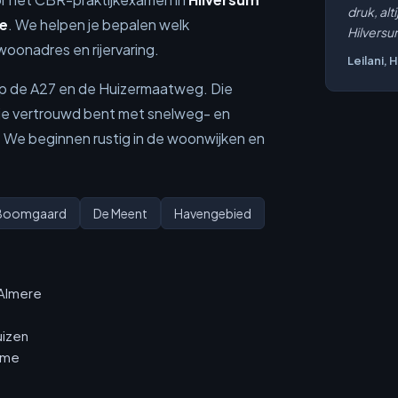
druk, alt
e
. We helpen je bepalen welk
Hilversu
oonadres en rijervaring.
Leilani, 
 op de A27 en de Huizermaatweg. Die
je vertrouwd bent met snelweg- en
. We beginnen rustig in de woonwijken en
Boomgaard
De Meent
Havengebied
 Almere
uizen
isme