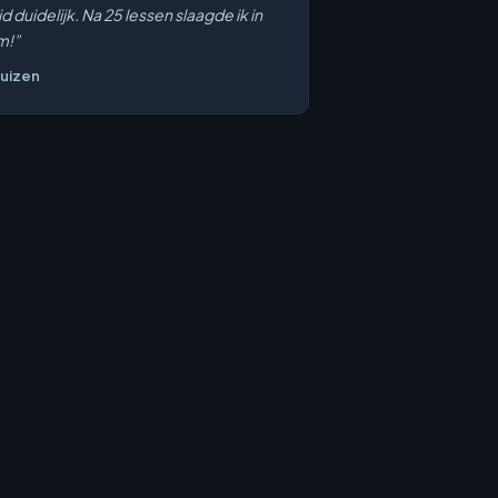
ijd duidelijk. Na 25 lessen slaagde ik in
m!”
Huizen