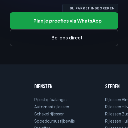
BIJ PAKKET INBEGREPEN
Plan je proefles via WhatsApp
Bel ons direct
Diensten
Steden
Rijles bij faalangst
Rijlessen Al
Automaat rijlessen
Rijlessen Hi
Schakel rijlessen
Rijlessen B
Spoedcursus rijbewijs
Rijlessen Hu
Proefles
Rijlessen N