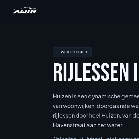
WERKGEBIED
RIJLESSEN 
Huizen is een dynamische gemee
van woonwijken, doorgaande weg
rijlessen door heel Huizen, van 
Havenstraat aan het water.
Als leerling uit Huizen kun je kiezen 