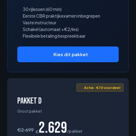
30 rijlessen (60 min)
Eerste CBR praktijkexamen inbegrepen
Vaste instructeur
Schakel (automaat +€2/les)
Flexibele betaling bespreekbaar
Kies dit pakket
Actie · €70 voordeel
Pakket D
Groot pakket
2.629
€
2.699
/pakket
€