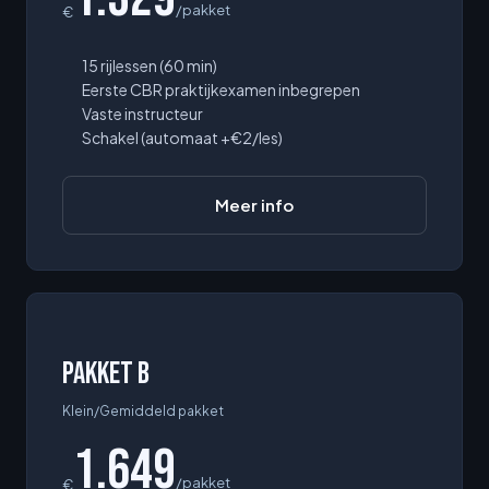
/pakket
€
15 rijlessen (60 min)
Eerste CBR praktijkexamen inbegrepen
Vaste instructeur
Schakel (automaat +€2/les)
Meer info
Pakket B
Klein/Gemiddeld pakket
1.649
/pakket
€