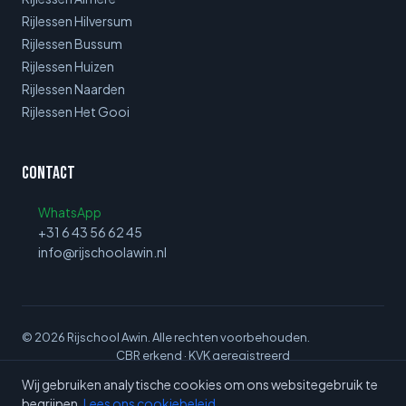
Rijlessen Hilversum
Rijlessen Bussum
Rijlessen Huizen
Rijlessen Naarden
Rijlessen Het Gooi
Contact
WhatsApp
+31 6 43 56 62 45
info@rijschoolawin.nl
©
2026
Rijschool Awin. Alle rechten voorbehouden.
CBR erkend · KVK geregistreerd
Algemene Voorwaarden
Privacybeleid
Cookiebeleid
Wij gebruiken analytische cookies om ons websitegebruik te
begrijpen.
Lees ons cookiebeleid
.