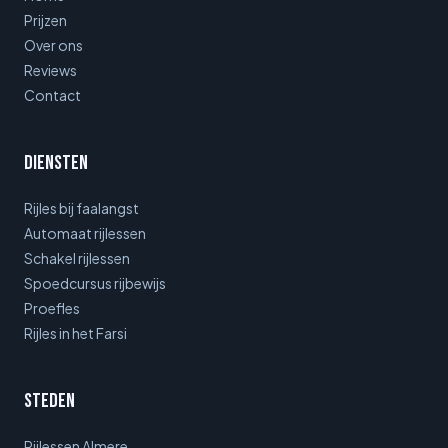
Prijzen
Over ons
Reviews
Contact
Diensten
Rijles bij faalangst
Automaat rijlessen
Schakel rijlessen
Spoedcursus rijbewijs
Proefles
Rijles in het Farsi
Steden
Rijlessen Almere