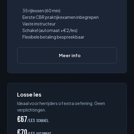
35 rijlessen (60 min)
Eerste CBR praktijkexamen inbegrepen
Vaste instructeur
Schakel (automaat +€2/les)
Flexibele betaling bespreekbaar
Meer info
Losse les
Ideaal voor herrijders of extra oefening. Geen
verplichtingen.
€67
/les
schakel
€70
/les
automaat