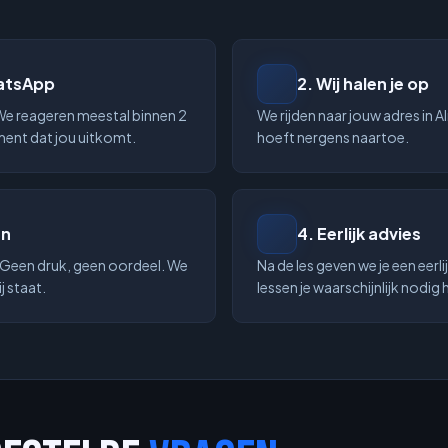
hatsApp
2
.
Wij halen je op
 We reageren meestal binnen 2
We rijden naar jouw adres in A
ent dat jou uitkomt.
hoeft nergens naartoe.
en
4
.
Eerlijk advies
. Geen druk, geen oordeel. We
Na de les geven we je een eerl
j staat.
lessen je waarschijnlijk nodig h