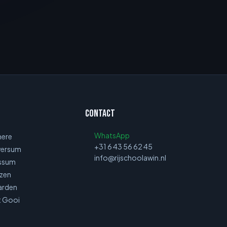
Contact
WhatsApp
mere
+31 6 43 56 62 45
lversum
info@rijschoolawin.nl
ussum
izen
aarden
t Gooi