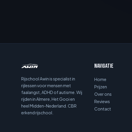
Navigatie
Rijschool Awin is specialist in
Home
rijlessen voor mensen met
Prijzen
faalangst, ADHD of autisme. Wij
Over ons
rijden in Almere, Het Gooi en
Reviews
heel Midden-Nederland. CBR
Contact
erkend rijschool.