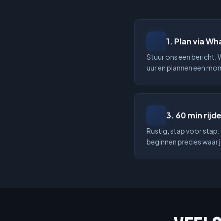
1
.
Plan via W
Stuur ons een bericht.
uur en plannen een mom
3
.
60 min rijd
Rustig, stap voor stap
beginnen precies waar ji