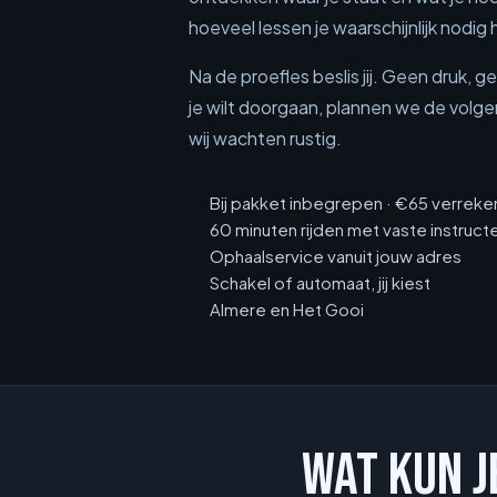
hoeveel lessen je waarschijnlijk nodig 
Na de proefles beslis jij. Geen druk, 
je wilt doorgaan, plannen we de volgen
wij wachten rustig.
Bij pakket inbegrepen · €65 verreke
60 minuten rijden met vaste instruct
Ophaalservice vanuit jouw adres
Schakel of automaat, jij kiest
Almere en Het Gooi
WAT KUN 