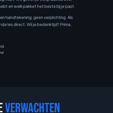
hebt en welk pakket het beste bij je past.
geen handtekening, geen verplichting. Als
de les direct. Wil je bedenktijd? Prima,
nd
eur
JE
VERWACHTEN