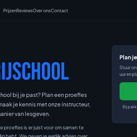
Prijzen
Reviews
Over ons
Contact
Plan j
RIJSCHOOL
Stuur on
uur en p
hool bij je past? Plan een proefles
 maak je kennis met onze instructeur,
Bij pakk
anier van lesgeven.
e proefles is er juist voor om samen te
ig hebt. We geven je eerlijk advies over