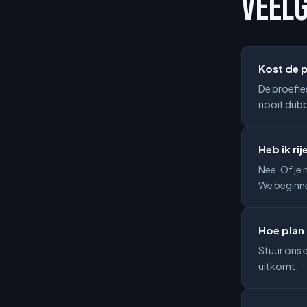
VEEL
Kost de p
De proefles
nooit dubb
Heb ik ri
Nee. Of je 
We beginnen
Hoe plan 
Stuur ons 
uitkomt.