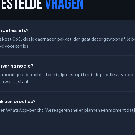
GESTELDE
VRAGEN
roefles iets?
 kost €65, kies je daarna een pakket, dan gaat dat er gewoon af. Je b
el voor een les.
jervaring nodig?
nu nooit gereden hebt of een tijdje gestopt bent, de proefles is voor i
 waar jij staat.
ik een proefles?
een WhatsApp-bericht. We reageren snel en plannen een moment dat 