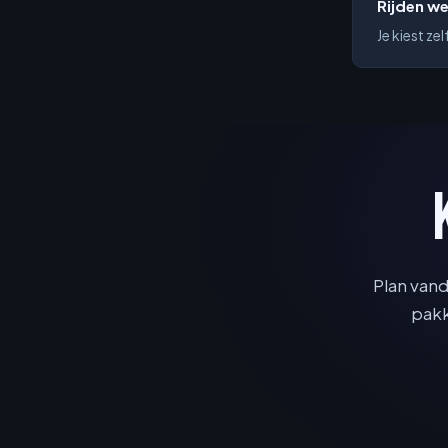
Rijden we
Je kiest z
Plan vand
pakk