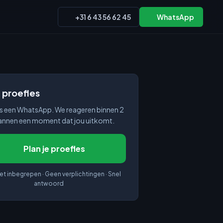
+31 6 43 56 62 45
WhatsApp
e proefles
s een WhatsApp. We reageren binnen 2
lannen een moment dat jou uitkomt.
Plan je proefles
et inbegrepen · Geen verplichtingen · Snel
antwoord