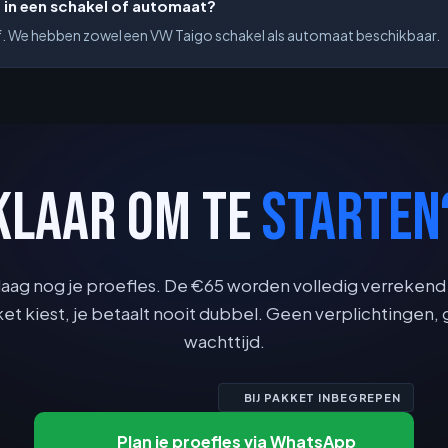
 in een schakel of automaat?
elf. We hebben zowel een VW Taigo schakel als automaat beschikbaar.
KLAAR OM TE
STARTEN
aag nog je proefles. De €65 worden volledig verrekend 
et kiest, je betaalt nooit dubbel. Geen verplichtingen,
wachttijd.
BIJ PAKKET INBEGREPEN
Plan je proefles via WhatsApp