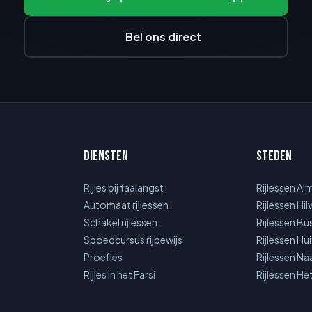
Bel ons direct
Diensten
Steden
Rijles bij faalangst
Rijlessen Al
Automaat rijlessen
Rijlessen Hi
Schakel rijlessen
Rijlessen B
Spoedcursus rijbewijs
Rijlessen Hu
Proefles
Rijlessen N
Rijles in het Farsi
Rijlessen He