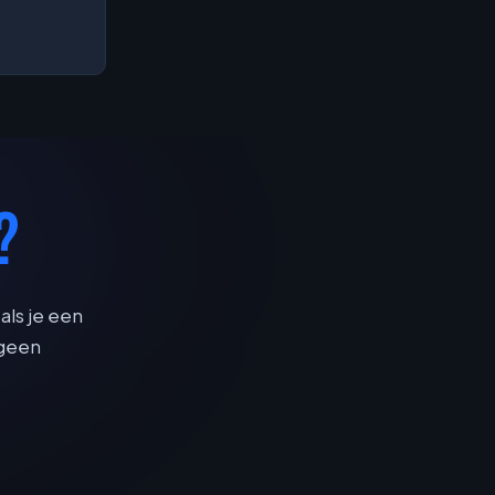
?
als je een
 geen