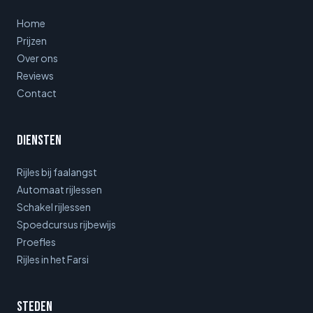
Home
Prijzen
Over ons
Reviews
Contact
Diensten
Rijles bij faalangst
Automaat rijlessen
Schakel rijlessen
Spoedcursus rijbewijs
Proefles
Rijles in het Farsi
Steden