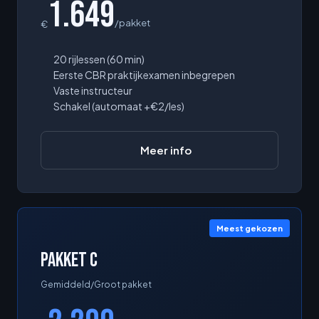
1.649
/pakket
€
20 rijlessen (60 min)
Eerste CBR praktijkexamen inbegrepen
Vaste instructeur
Schakel (automaat +€2/les)
Meer info
Meest gekozen
Pakket C
Gemiddeld/Groot pakket