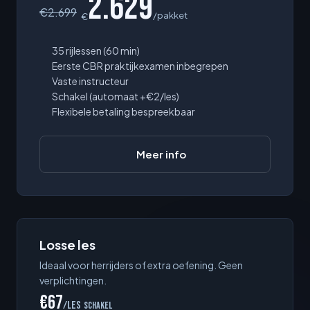
2.629
€
2.699
/pakket
€
35 rijlessen (60 min)
Eerste CBR praktijkexamen inbegrepen
Vaste instructeur
Schakel (automaat +€2/les)
Flexibele betaling bespreekbaar
Meer info
Losse les
Ideaal voor herrijders of extra oefening. Geen
verplichtingen.
€67
/les
schakel