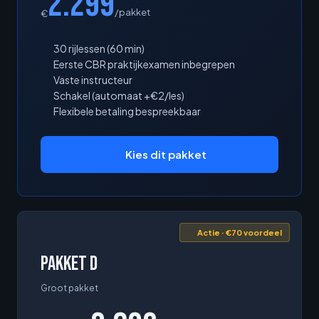
2.299
/pakket
€
30 rijlessen (60 min)
Eerste CBR praktijkexamen inbegrepen
Vaste instructeur
Schakel (automaat +€2/les)
Flexibele betaling bespreekbaar
Kies dit pakket
Actie · €70 voordeel
Pakket D
Groot pakket