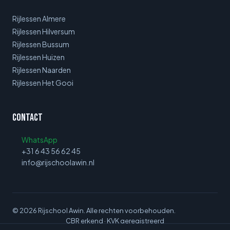
Rijlessen Almere
Rijlessen Hilversum
Rijlessen Bussum
Rijlessen Huizen
Rijlessen Naarden
Rijlessen Het Gooi
Contact
WhatsApp
+31 6 43 56 62 45
info@rijschoolawin.nl
©
2026
Rijschool Awin. Alle rechten voorbehouden.
CBR erkend · KVK geregistreerd